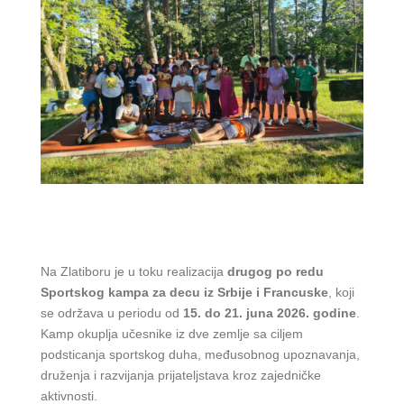
Na Zlatiboru je u toku realizacija
drugog po redu
Sportskog kampa za decu iz Srbije i Francuske
, koji
se održava u periodu od
15. do 21. juna 2026. godine
.
Kamp okuplja učesnike iz dve zemlje sa ciljem
podsticanja sportskog duha, međusobnog upoznavanja,
druženja i razvijanja prijateljstava kroz zajedničke
aktivnosti.