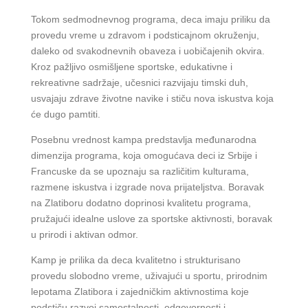
Tokom sedmodnevnog programa, deca imaju priliku da
provedu vreme u zdravom i podsticajnom okruženju,
daleko od svakodnevnih obaveza i uobičajenih okvira.
Kroz pažljivo osmišljene sportske, edukativne i
rekreativne sadržaje, učesnici razvijaju timski duh,
usvajaju zdrave životne navike i stiču nova iskustva koja
će dugo pamtiti.
Posebnu vrednost kampa predstavlja međunarodna
dimenzija programa, koja omogućava deci iz Srbije i
Francuske da se upoznaju sa različitim kulturama,
razmene iskustva i izgrade nova prijateljstva. Boravak
na Zlatiboru dodatno doprinosi kvalitetu programa,
pružajući idealne uslove za sportske aktivnosti, boravak
u prirodi i aktivan odmor.
Kamp je prilika da deca kvalitetno i strukturisano
provedu slobodno vreme, uživajući u sportu, prirodnim
lepotama Zlatibora i zajedničkim aktivnostima koje
podstiču razvoj samostalnosti, odgovornosti i