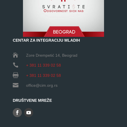
CENTAR ZA INTEGRACIJU MLADIH

Zore Drempetić 14
, Beograd

+ 381 11 339 02 58

+ 381 11 339 02 58

office@cim.org.rs
DRUŠTVENE MREŽE