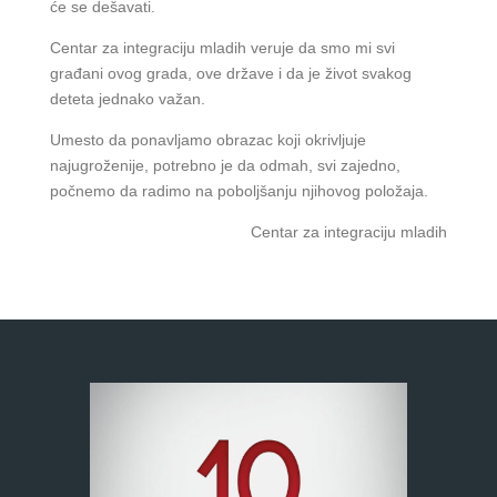
će se dešavati.
Centar za integraciju mladih veruje da smo mi svi
građani ovog grada, ove države i da je život svakog
deteta jednako važan.
Umesto da ponavljamo obrazac koji okrivljuje
najugroženije, potrebno je da odmah, svi zajedno,
počnemo da radimo na poboljšanju njihovog položaja.
Centar za integraciju mladih