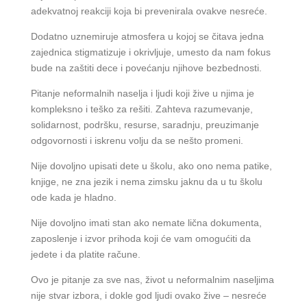
adekvatnoj reakciji koja bi prevenirala ovakve nesreće.
Dodatno uznemiruje atmosfera u kojoj se čitava jedna
zajednica stigmatizuje i okrivljuje, umesto da nam fokus
bude na zaštiti dece i povećanju njihove bezbednosti.
Pitanje neformalnih naselja i ljudi koji žive u njima je
kompleksno i teško za rešiti. Zahteva razumevanje,
solidarnost, podršku, resurse, saradnju, preuzimanje
odgovornosti i iskrenu volju da se nešto promeni.
Nije dovoljno upisati dete u školu, ako ono nema patike,
knjige, ne zna jezik i nema zimsku jaknu da u tu školu
ode kada je hladno.
Nije dovoljno imati stan ako nemate lična dokumenta,
zaposlenje i izvor prihoda koji će vam omogućiti da
jedete i da platite račune.
Ovo je pitanje za sve nas, život u neformalnim naseljima
nije stvar izbora, i dokle god ljudi ovako žive – nesreće