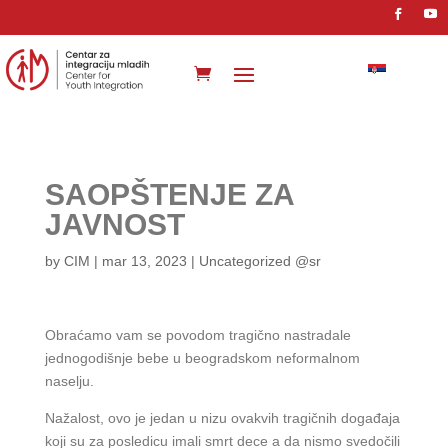
SAOPŠTENJE ZA
JAVNOST
by
CIM
|
mar 13, 2023
|
Uncategorized @sr
Obraćamo vam se povodom tragično nastradale
jednogodišnje bebe u beogradskom neformalnom
naselju.
Nažalost, ovo je jedan u nizu ovakvih tragičnih događaja
koji su za posledicu imali smrt dece a da nismo svedočili