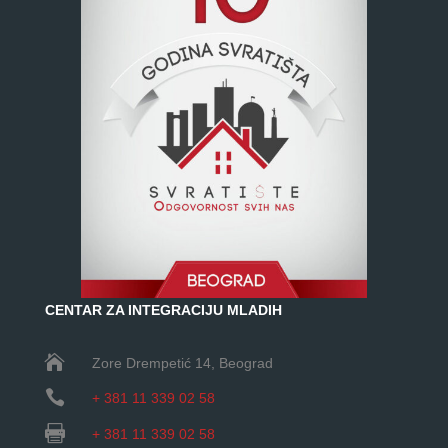
CENTAR ZA INTEGRACIJU MLADIH

Zore Drempetić 14
, Beograd

+ 381 11 339 02 58

+ 381 11 339 02 58