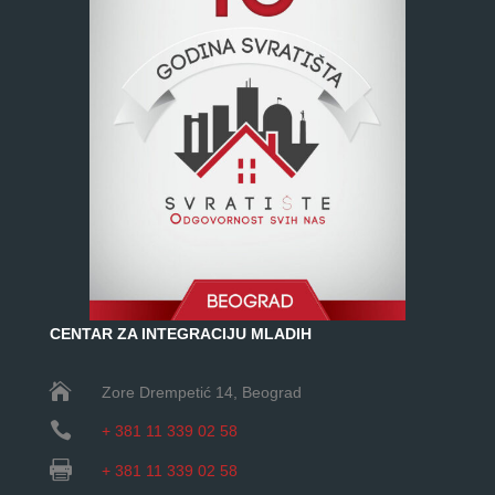
CENTAR ZA INTEGRACIJU MLADIH

Zore Drempetić 14
, Beograd

+ 381 11 339 02 58

+ 381 11 339 02 58