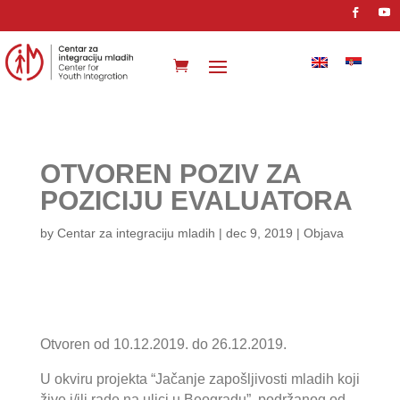
OTVOREN POZIV ZA
POZICIJU EVALUATORA
by
Centar za integraciju mladih
|
dec 9, 2019
|
Objava
Otvoren od 10.12.2019. do 26.12.2019.
U okviru projekta “Jačanje zapošljivosti mladih koji
žive i/ili rade na ulici u Beogradu”, podržanog od