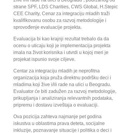
strane SPF, LDS Charities, CWS Global, H.Stepic
CEE Charity, Cenar za integraciju mladih traži
kvalifikovanu osobu za razvoj metodologije i
sprovođenje evaluacije projekta.
Evaluacija bi kao krajnji rezultat trebalo da da
ocenu o uticaju koji je implementacija projekta
imala na život korisnika i utvrdi u kojoj meri je
projekat ispunio svoje ciljeve.
Centar za integraciju mladih je neprofitna
organizacija koja pruža direktnu podršku deci i
mladima koji žive i/ili rade na ulici u Beogradu.
Evaluator će biti zadužen za razvoj metodologije,
prikupljanja i analiziranja relevantnih podataka,
pripremu i dostavu izveštaja o evaluaciji.
Ova pozicija zahteva najmanje pet godina
iskustva u oblastima prava deteta, socijalne
inkluzije, poznavanje situacije i politika o deci i