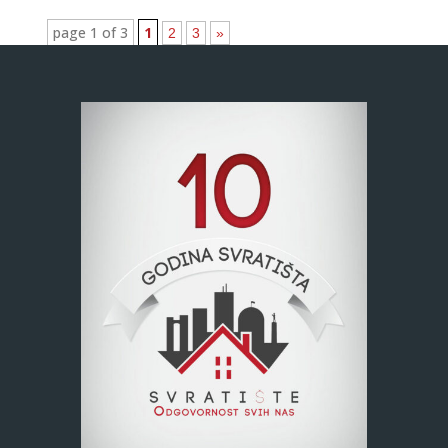
page 1 of 3
1
2
3
»