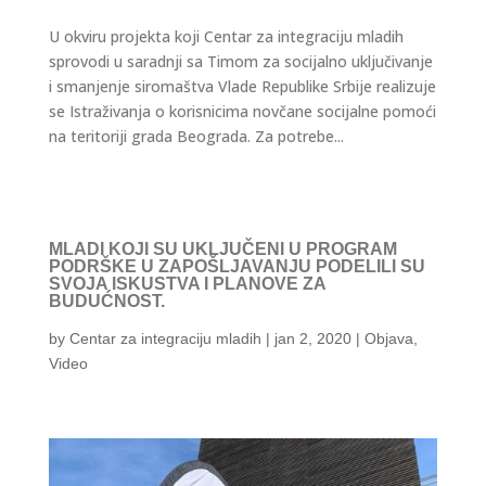
U okviru projekta koji Centar za integraciju mladih
sprovodi u saradnji sa Timom za socijalno uključivanje
i smanjenje siromaštva Vlade Republike Srbije realizuje
se Istraživanja o korisnicima novčane socijalne pomoći
na teritoriji grada Beograda. Za potrebe...
MLADI KOJI SU UKLJUČENI U PROGRAM
PODRŠKE U ZAPOŠLJAVANJU PODELILI SU
SVOJA ISKUSTVA I PLANOVE ZA
BUDUĆNOST.
by
Centar za integraciju mladih
|
jan 2, 2020
|
Objava
,
Video